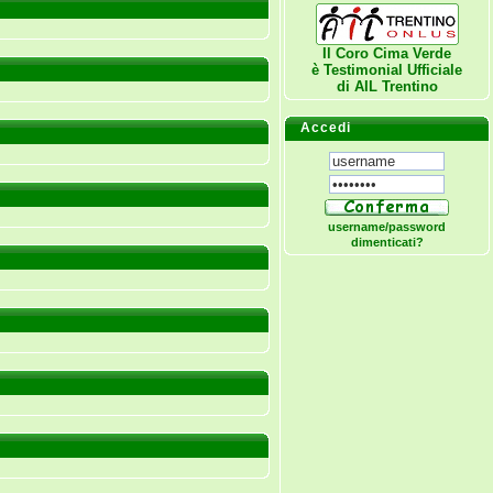
Il Coro Cima Verde
è Testimonial Ufficiale
di
AIL Trentino
Accedi
username/password
dimenticati?