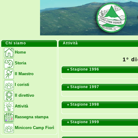
Chi siamo
Attività
Home
1° d
Storia
Stagione 1996
Il Maestro
I coristi
Stagione 1997
Il direttivo
Stagione 1998
Attività
Rassegna stampa
Stagione 1999
Minicoro Camp Fiorì