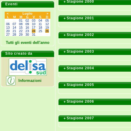
Stagione 2000
Eventi
<
Luglio
>
L
M
M
G
V
S
D
Stagione 2001
--
--
01
02
03
04
05
06
07
08
09
10
11
12
13
14
15
16
17
18
19
20
21
22
23
24
25
26
27
28
29
30
31
--
--
Stagione 2002
Tutti gli eventi dell'anno
Stagione 2003
Sito creato da
Stagione 2004
Informazioni
Stagione 2005
Stagione 2006
Stagione 2007