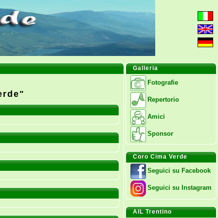
Galleria
Fotografie
erde"
Repertorio
Amici
Sponsor
Coro Cima Verde
Seguici su Facebook
Seguici su Instagram
AIL Trentino