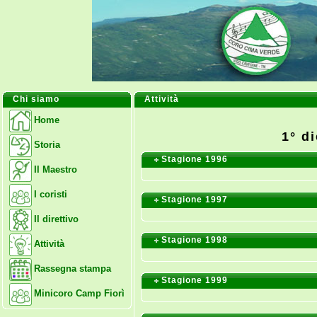
Chi siamo
Attività
Home
1° d
Storia
Stagione 1996
Il Maestro
I coristi
Stagione 1997
Il direttivo
Stagione 1998
Attività
Rassegna stampa
Stagione 1999
Minicoro Camp Fiorì