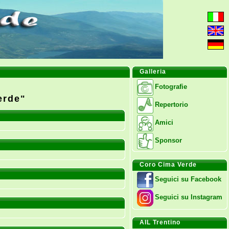
Galleria
Fotografie
erde"
Repertorio
Amici
Sponsor
Coro Cima Verde
Seguici su Facebook
Seguici su Instagram
AIL Trentino