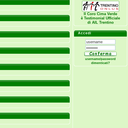
Il Coro Cima Verde
è Testimonial Ufficiale
di
AIL Trentino
Accedi
username/password
dimenticati?