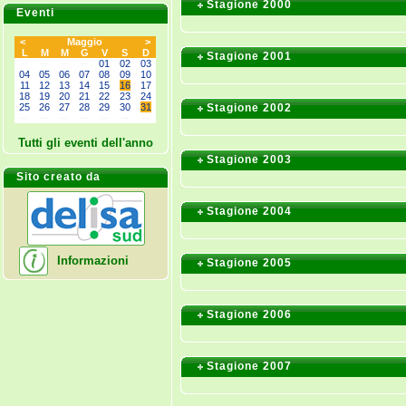
Stagione 2000
Eventi
<
Maggio
>
L
M
M
G
V
S
D
Stagione 2001
--
--
--
--
01
02
03
04
05
06
07
08
09
10
11
12
13
14
15
16
17
18
19
20
21
22
23
24
25
26
27
28
29
30
31
Stagione 2002
--
--
--
--
--
--
--
Tutti gli eventi dell'anno
Stagione 2003
Sito creato da
Stagione 2004
Informazioni
Stagione 2005
Stagione 2006
Stagione 2007